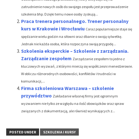
zatrudnienie nowych osób do swojego zespołu jest przeprowadzenie
szkolenia bhp. Dzięki temu nowe osoby zyskują...
Praca trenera personalnego. Trener personalny
kurs w Krakowie i Wrocławiu
Coraz popularniejsze staje się
spędzanie wielu godzin na siłowni oraz dbanie o swoją sylwetkę.
Jednak nie każda osoba, która rozpoczyna swoją przygodę...
Szkolenia eksperckie – Szkolenie z zarządzania.
Zarządzanie zespołem
Zarządzanie zespołem to jedno z
kluczowych wyzwań, z którymi mierzą się współczesni menedżerowie.
W obliczu różnorodnych osobowości, konfliktów i trudności w
komunikacji,...
Firma szkoleniowa Warszawa – szkolenie
przywództwo
Zakładanie własnej firmy jest ogromnym
wyzwaniem nie tylko ze względu na ilość obowiązków oraz spraw
związanych z dokumentacją, ale również wynikających z...
POSTED UNDER
SZKOLENIA I KURSY