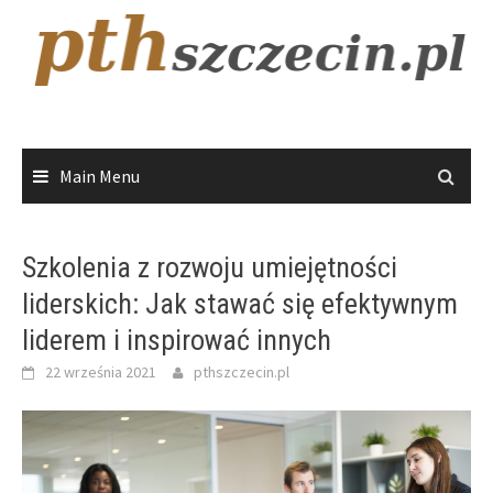
Skip
to
content
Main Menu
Szkolenia z rozwoju umiejętności
liderskich: Jak stawać się efektywnym
liderem i inspirować innych
22 września 2021
pthszczecin.pl