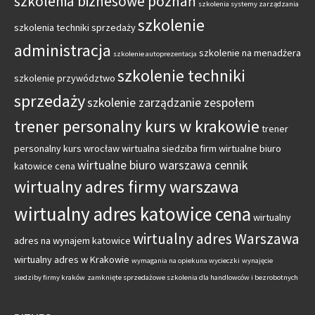
szkolenia biznesowe poznań
szkolenia systemy zarządzania
szkolenie
szkolenia techniki sprzedaży
administracja
szkolenie na menadżera
szkolenie autoprezentacja
szkolenie techniki
szkolenie przywództwo
sprzedaży
szkolenie zarządzanie zespołem
trener personalny kurs w krakowie
trener
personalny kurs wrocław
wirtualna siedziba firm
wirtualne biuro
wirtualne biuro warszawa cennik
katowice cena
wirtualny adres firmy warszawa
wirtualny adres katowice cena
wirtualny
wirtualny adres Warszawa
adres na wynajem katowice
wirtualny adres w Krakowie
wymagania na opiekuna wycieczki
wynajęcie
siedziby firmy kraków
zamknięte sprzedażowe szkolenia dla handlowców i bezrobotnych