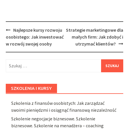
Post
Najlepsze kursy rozwoju
Strategie marketingowe dla
navigation
osobistego: Jak inwestować
małych firm: Jak zdobyć i
w rozwój swojej osoby
utrzymać klientów?
Szukaj:
SZKOLENIA I KURSY
Szkolenia z finansów osobistych: Jak zarządzać
swoimi pieniędzmi i osiągnąć finansową niezależność
Szkolenie negocjacje biznesowe. Szkolenie
biznesowe. Szkolenie na menadżera – coaching