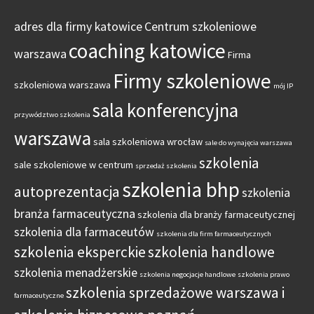
adres dla firmy katowice
Centrum szkoleniowe
coaching katowice
warszawa
Firma
Firmy szkoleniowe
szkoleniowa warszawa
mój IP
sala konferencyjna
przywództwo szkolenia
warszawa
sala szkoleniowa wrocław
sale do wynajęcia warszawa
szkolenia
sale szkoleniowe w centrum
sprzedaż szkolenia
szkolenia bhp
autoprezentacja
szkolenia
branża farmaceutyczna
szkolenia dla branży farmaceutycznej
szkolenia dla farmaceutów
szkolenia dla firm farmaceutycznych
szkolenia eksperckie
szkolenia handlowe
szkolenia menadżerskie
szkolenia negocjacje handlowe
szkolenia prawo
szkolenia sprzedażowe warszawa i
farmaceutyczne