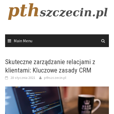
Skip
to
content
Main Menu
Skuteczne zarządzanie relacjami z
klientami: Kluczowe zasady CRM
28 stycznia 2021
pthszczecin.pl