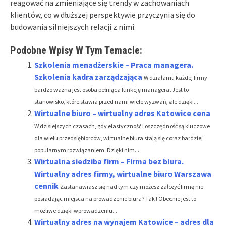
reagować na zmieniające się trendy w zachowaniach
klientów, co w dłuższej perspektywie przyczynia się do
budowania silniejszych relacji z nimi.
Podobne Wpisy W Tym Temacie:
Szkolenia menadżerskie – Praca managera.
Szkolenia kadra zarządzająca
W działaniu każdej firmy
bardzo ważna jest osoba pełniąca funkcję managera. Jest to
stanowisko, które stawia przed nami wiele wyzwań, ale dzięki...
Wirtualne biuro – wirtualny adres Katowice cena
W dzisiejszych czasach, gdy elastyczność i oszczędność są kluczowe
dla wielu przedsiębiorców, wirtualne biura stają się coraz bardziej
popularnym rozwiązaniem. Dzięki nim...
Wirtualna siedziba firm – Firma bez biura.
Wirtualny adres firmy, wirtualne biuro Warszawa
cennik
Zastanawiasz się nad tym czy możesz założyć firmę nie
posiadając miejsca na prowadzenie biura? Tak ! Obecnie jest to
możliwe dzięki wprowadzeniu...
Wirtualny adres na wynajem Katowice – adres dla