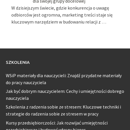
dla swojej grupy docelowej
W dzisiejszym świecie, gdzie konkurencja o uwagę
odbiorców jest ogromna, marketing treści staje się
kluczowym narzędziem w budowaniu relacji z …
SZKOLENIA
WSiP materiały dla nauczycieli: Znajdź przydatne materiały
do pracy nauczyciela
Jak być dobrym nauczycielem: Cechy i umiejętności dobrego
nauczyciela
Szkolenia z radzenia sobie ze stresem: Kluczowe techniki i
strategie do radzenia sobie ze stresem w pracy
Kursy przedsiębiorczości: Jak rozwijać umiejętności
przedsiębiorcze i budować własny biznes