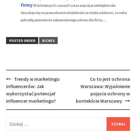
firmy
W dzisiejszych czasach coraz więcej przedsiębiorców
decyduje się na prowadzenie działalności w trybie zdalnym, co rodzi
potrzebę posiadania odpowiedniego adresu dla firmy....
POSTED UNDER
BIZNES
Post
Trendy w marketingu
Co to jest ochrona
navigation
influencerów: Jak
Warszawa: Wyjaśnienie
wykorzystać potencjał
pojęcia ochrony w
influencer marketingu?
kontekście Warszawy
Szukaj: