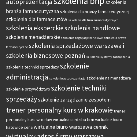
szkolenia bhp
autoprezentacja
szkolenia
branża farmaceutyczna
szkolenia dla branży farmaceutycznej
szkolenia dla farmaceutów
szkolenia dla firm farmaceutycznych
szkolenia eksperckie
szkolenia handlowe
szkolenia menadżerskie
szkolenia negocjacje handlowe
szkolenia prawo
szkolenia sprzedażowe warszawa i
farmaceutyczne
szkolenia biznesowe poznań
szkolenia systemy zarządzania
szkolenie
szkolenia techniki sprzedaży
administracja
szkolenie na menadżera
szkolenie autoprezentacja
szkolenie techniki
szkolenie przywództwo
sprzedaży
szkolenie zarządzanie zespołem
trener personalny kurs w krakowie
trener
personalny kurs wrocław
wirtualna siedziba firm
wirtualne biuro
wirtualne biuro warszawa cennik
katowice cena
wirtualny adres firmy warszawa