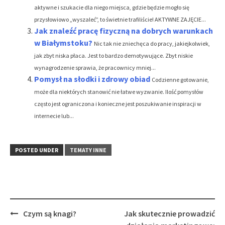
aktywne i szukacie dla niego miejsca, gdzie będzie mogło się
przysłowiowo „wyszaleć”, to świetnie trafiliście! AKTYWNE ZAJĘCIE...
Jak znaleźć pracę fizyczną na dobrych warunkach
w Białymstoku?
Nic tak nie zniechęca do pracy, jakiejkolwiek,
jak zbyt niska płaca. Jest to bardzo demotywujące. Zbyt niskie
wynagrodzenie sprawia, że pracownicy mniej...
Pomysł na słodki i zdrowy obiad
Codzienne gotowanie,
może dla niektórych stanowić nie łatwe wyzwanie. Ilość pomysłów
często jest ograniczona i konieczne jest poszukiwanie inspiracji w
internecie lub...
POSTED UNDER
TEMATY INNE
Post
Czym są knagi?
Jak skutecznie prowadzić