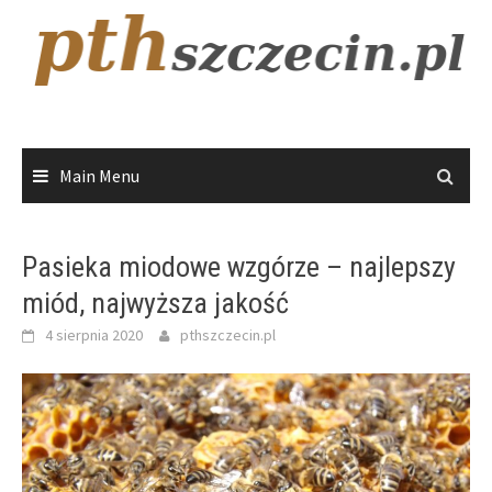
Skip
to
content
Main Menu
Pasieka miodowe wzgórze – najlepszy
miód, najwyższa jakość
4 sierpnia 2020
pthszczecin.pl