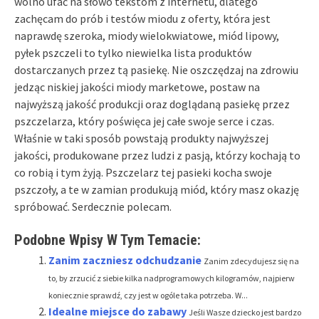
wolno ufać na słowo tekstom z internetu, dlatego
zachęcam do prób i testów miodu z oferty, która jest
naprawdę szeroka, miody wielokwiatowe, miód lipowy,
pyłek pszczeli to tylko niewielka lista produktów
dostarczanych przez tą pasiekę. Nie oszczędzaj na zdrowiu
jedząc niskiej jakości miody marketowe, postaw na
najwyższą jakość produkcji oraz doglądaną pasiekę przez
pszczelarza, który poświęca jej całe swoje serce i czas.
Właśnie w taki sposób powstają produkty najwyższej
jakości, produkowane przez ludzi z pasją, którzy kochają to
co robią i tym żyją. Pszczelarz tej pasieki kocha swoje
pszczoły, a te w zamian produkują miód, który masz okazję
spróbować. Serdecznie polecam.
Podobne Wpisy W Tym Temacie:
Zanim zaczniesz odchudzanie
Zanim zdecydujesz się na
to, by zrzucić z siebie kilka nadprogramowych kilogramów, najpierw
koniecznie sprawdź, czy jest w ogóle taka potrzeba. W...
Idealne miejsce do zabawy
Jeśli Wasze dziecko jest bardzo