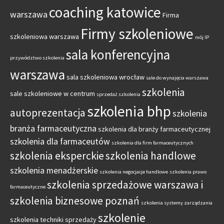
coaching katowice
warszawa
Firma
Firmy szkoleniowe
szkoleniowa warszawa
mój IP
sala konferencyjna
przywództwo szkolenia
warszawa
sala szkoleniowa wrocław
sale do wynajęcia warszawa
szkolenia
sale szkoleniowe w centrum
sprzedaż szkolenia
szkolenia bhp
autoprezentacja
szkolenia
branża farmaceutyczna
szkolenia dla branży farmaceutycznej
szkolenia dla farmaceutów
szkolenia dla firm farmaceutycznych
szkolenia eksperckie
szkolenia handlowe
szkolenia menadżerskie
szkolenia negocjacje handlowe
szkolenia prawo
szkolenia sprzedażowe warszawa i
farmaceutyczne
szkolenia biznesowe poznań
szkolenia systemy zarządzania
szkolenie
szkolenia techniki sprzedaży