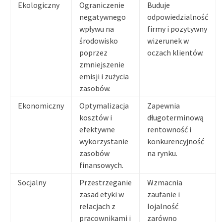
Ekologiczny
Ograniczenie
Buduje
negatywnego
odpowiedzialność
wpływu na
firmy i pozytywny
środowisko
wizerunek w
poprzez
oczach klientów.
zmniejszenie
emisji i zużycia
zasobów.
Ekonomiczny
Optymalizacja
Zapewnia
kosztów i
długoterminową
efektywne
rentowność i
wykorzystanie
konkurencyjność
zasobów
na rynku.
finansowych.
Socjalny
Przestrzeganie
Wzmacnia
zasad etyki w
zaufanie i
relacjach z
lojalność
pracownikami i
zarówno