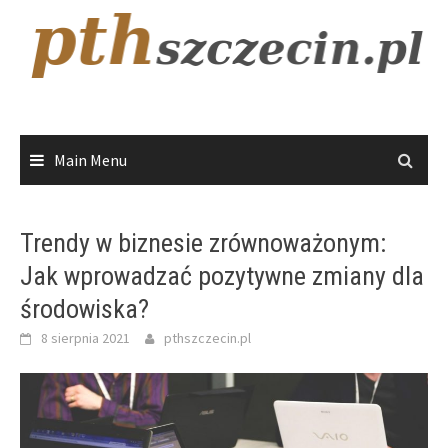
Skip
to
content
Main Menu
Trendy w biznesie zrównoważonym:
Jak wprowadzać pozytywne zmiany dla
środowiska?
8 sierpnia 2021
pthszczecin.pl