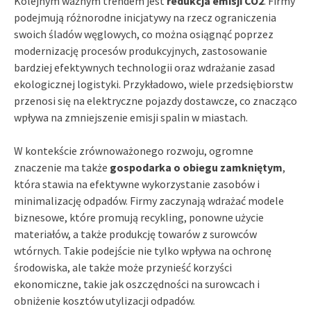
Kolejnym ważnym trendem jest
redukcja emisji CO2
. Firmy
podejmują różnorodne inicjatywy na rzecz ograniczenia
swoich śladów węglowych, co można osiągnąć poprzez
modernizację procesów produkcyjnych, zastosowanie
bardziej efektywnych technologii oraz wdrażanie zasad
ekologicznej logistyki. Przykładowo, wiele przedsiębiorstw
przenosi się na elektryczne pojazdy dostawcze, co znacząco
wpływa na zmniejszenie emisji spalin w miastach.
W kontekście zrównoważonego rozwoju, ogromne
znaczenie ma także
gospodarka o obiegu zamkniętym
,
która stawia na efektywne wykorzystanie zasobów i
minimalizację odpadów. Firmy zaczynają wdrażać modele
biznesowe, które promują recykling, ponowne użycie
materiałów, a także produkcję towarów z surowców
wtórnych. Takie podejście nie tylko wpływa na ochronę
środowiska, ale także może przynieść korzyści
ekonomiczne, takie jak oszczędności na surowcach i
obniżenie kosztów utylizacji odpadów.