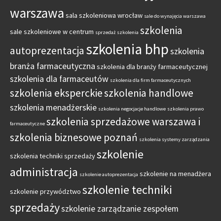
warszawa
sala szkoleniowa wrocław
sale do wynajęcia warszawa
szkolenia
sale szkoleniowe w centrum
sprzedaż szkolenia
szkolenia bhp
autoprezentacja
szkolenia
branża farmaceutyczna
szkolenia dla branży farmaceutycznej
szkolenia dla farmaceutów
szkolenia dla firm farmaceutycznych
szkolenia eksperckie
szkolenia handlowe
szkolenia menadżerskie
szkolenia negocjacje handlowe
szkolenia prawo
szkolenia sprzedażowe warszawa i
farmaceutyczne
szkolenia biznesowe poznań
szkolenia systemy zarządzania
szkolenie
szkolenia techniki sprzedaży
administracja
szkolenie na menadżera
szkolenie autoprezentacja
szkolenie techniki
szkolenie przywództwo
sprzedaży
szkolenie zarządzanie zespołem