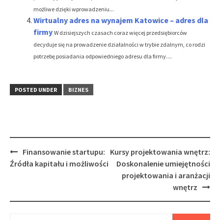
możliwe dzięki wprowadzeniu...
Wirtualny adres na wynajem Katowice – adres dla
firmy
W dzisiejszych czasach coraz więcej przedsiębiorców
decyduje się na prowadzenie działalności w trybie zdalnym, co rodzi
potrzebę posiadania odpowiedniego adresu dla firmy....
POSTED UNDER
BIZNES
Post
Finansowanie startupu:
Kursy projektowania wnętrz:
navigation
Źródła kapitału i możliwości
Doskonalenie umiejętności
projektowania i aranżacji
wnętrz
Szukaj: